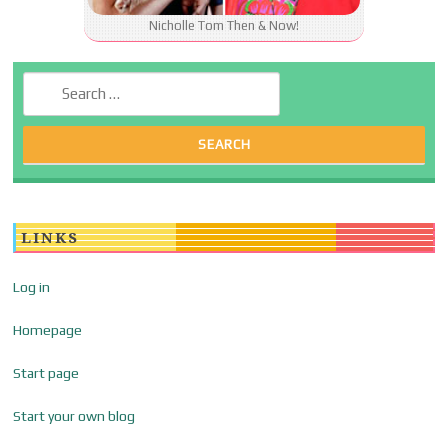
Nicholle Tom Then & Now!
Search for:
LINKS
Log in
Homepage
Start page
Start your own blog