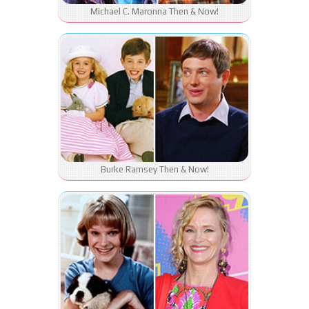
Michael C. Maronna Then & Now!
Burke Ramsey Then & Now!